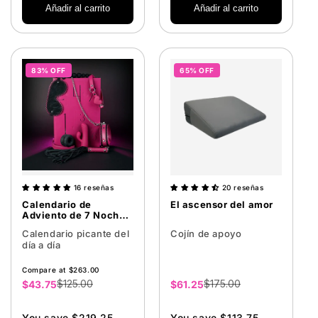
Añadir al carrito
Añadir al carrito
83% OFF
65% OFF
16 reseñas
20 reseñas
Calendario de
El ascensor del amor
Adviento de 7 Noches
Picantes
Calendario picante del
Cojín de apoyo
día a día
Compare at $263.00
$125.00
$175.00
Precio
$43.75
Precio
$61.25
de
de
venta
venta
You save $219.25
You save $113.75