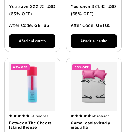
venta
venta
You save $22.75 USD
You save $21.45 USD
(65% OFF)
(65% OFF)
After Code:
GET65
After Code:
GET65
Añadir al carrito
Añadir al carrito
65% OFF
65% OFF
54 reseñas
52 reseñas
Between The Sheets
Cama, esclavitud y
Island Breeze
más allá