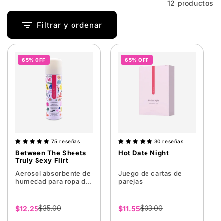
a
12 productos
c
Filtrar y ordenar
i
ó
65% OFF
65% OFF
n
:
75 reseñas
30 reseñas
Between The Sheets
Hot Date Night
Truly Sexy Flirt
Aerosol absorbente de
Juego de cartas de
humedad para ropa de
parejas
cama
$35.00
$33.00
Precio
$12.25
Precio
$11.55
de
de