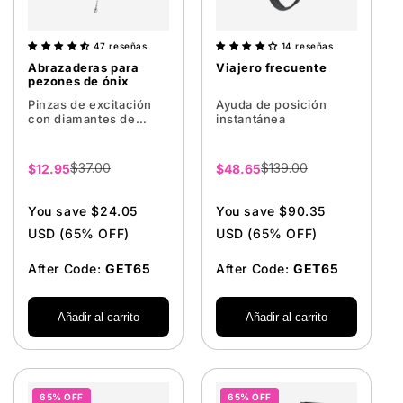
47 reseñas
14 reseñas
Abrazaderas para
Viajero frecuente
pezones de ónix
Pinzas de excitación
Ayuda de posición
con diamantes de
instantánea
imitación
$37.00
$139.00
Precio
$12.95
Precio
$48.65
de
de
venta
venta
You save $24.05
You save $90.35
USD (65% OFF)
USD (65% OFF)
After Code:
GET65
After Code:
GET65
Añadir al carrito
Añadir al carrito
65% OFF
65% OFF