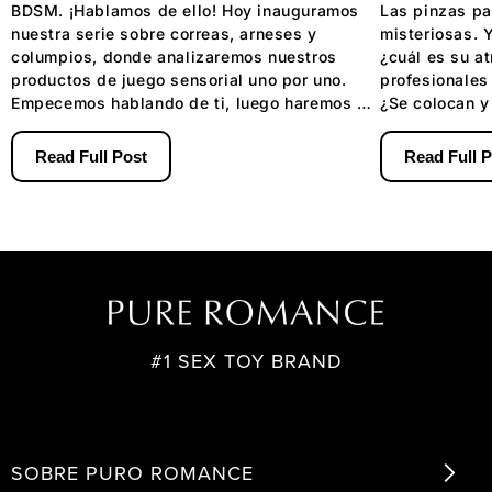
BDSM. ¡Hablamos de ello! Hoy inauguramos
Las pinzas p
nuestra serie sobre correas, arneses y
misteriosas. Y
columpios, donde analizaremos nuestros
¿cuál es su at
productos de juego sensorial uno por uno.
profesionales
Empecemos hablando de ti, luego haremos un
¿Se colocan y
repaso general de todo y, finalmente, ¡con...
que te estés p
Read Full Post
Read Full 
#1 SEX TOY BRAND
SOBRE PURO ROMANCE