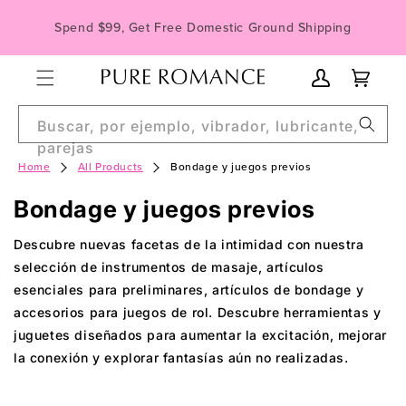
Saltar al
Spend $99, Get Free Domestic Ground Shipping
contenido
My
Carro
Account
Buscar, por ejemplo, vibrador, lubricante,
parejas
Home
All Products
Bondage y juegos previos
R
Bondage y juegos previos
e
Descubre nuevas facetas de la intimidad con nuestra
c
selección de instrumentos de masaje, artículos
esenciales para preliminares, artículos de bondage y
o
accesorios para juegos de rol. Descubre herramientas y
p
juguetes diseñados para aumentar la excitación, mejorar
i
la conexión y explorar fantasías aún no realizadas.
l