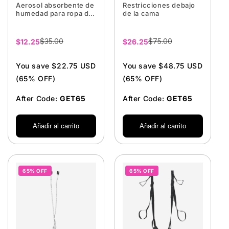
Aerosol absorbente de
Restricciones debajo
humedad para ropa de
de la cama
cama
$35.00
$75.00
Precio
$12.25
Precio
$26.25
de
de
venta
venta
You save $22.75 USD
You save $48.75 USD
(65% OFF)
(65% OFF)
After Code:
GET65
After Code:
GET65
Añadir al carrito
Añadir al carrito
65% OFF
65% OFF