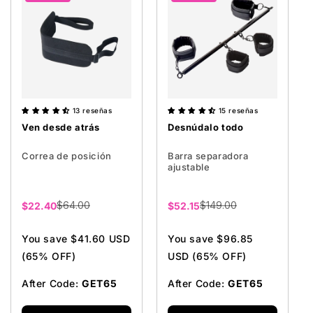
13 reseñas
15 reseñas
Ven desde atrás
Desnúdalo todo
Correa de posición
Barra separadora
ajustable
$64.00
$149.00
Precio
$22.40
Precio
$52.15
de
de
venta
venta
You save $41.60 USD
You save $96.85
(65% OFF)
USD (65% OFF)
After Code:
GET65
After Code:
GET65