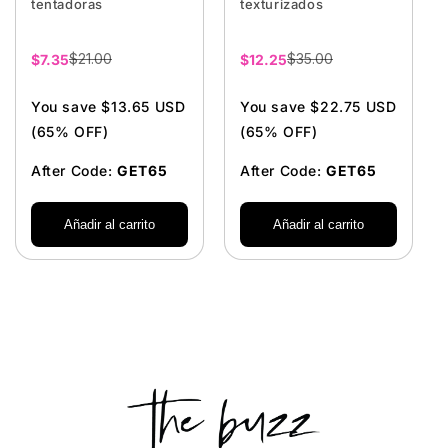
tentadoras
texturizados
$21.00
$35.00
Precio
$7.35
Precio
$12.25
de
de
venta
venta
You save $13.65 USD
You save $22.75 USD
(65% OFF)
(65% OFF)
After Code:
GET65
After Code:
GET65
Añadir al carrito
Añadir al carrito